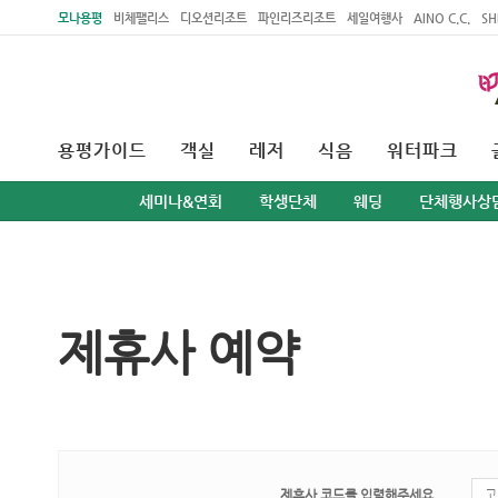
주메뉴 바로가기
본문 바로가기
모나용평
비체팰리스
디오션리조트
파인리즈리조트
세일여행사
AINO C.C.
SH
용평가이드
객실
레저
식음
워터파크
세미나&연회
학생단체
웨딩
단체행사상
제휴사 예약
제휴사 코드를 입력해주세요.