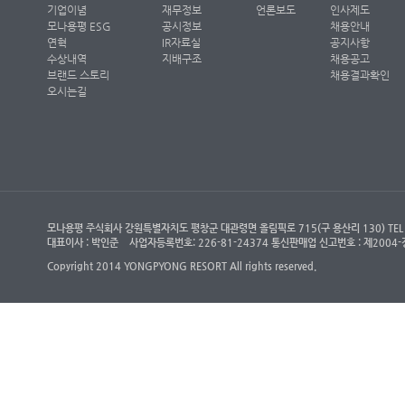
기업이념
재무정보
언론보도
인사제도
모나용평 ESG
공시정보
채용안내
연혁
IR자료실
공지사항
수상내역
지배구조
채용공고
브랜드 스토리
채용결과확인
오시는길
모나용평 주식회사 강원특별자치도 평창군 대관령면 올림픽로 715(구 용산리 130) TEL : (객
대표이사 : 박인준
사업자등록번호: 226-81-24374 통신판매업 신고번호 : 제200
Copyright 2014 YONGPYONG RESORT All rights reserved.