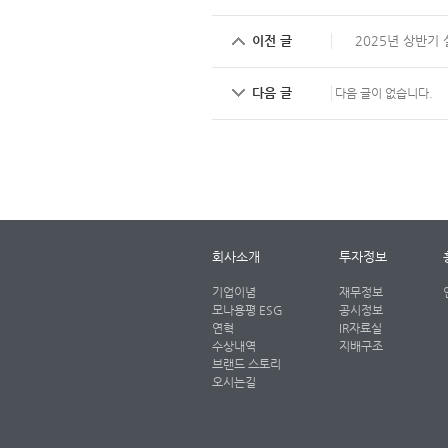
이전 글
2025년 상반기 
다음 글
다음 글이 없습니다.
회사소개
투자정보
기업이념
재무정보
모나용평 ESG
공시정보
연혁
IR자료실
수상내역
지배구조
브랜드 스토리
오시는길