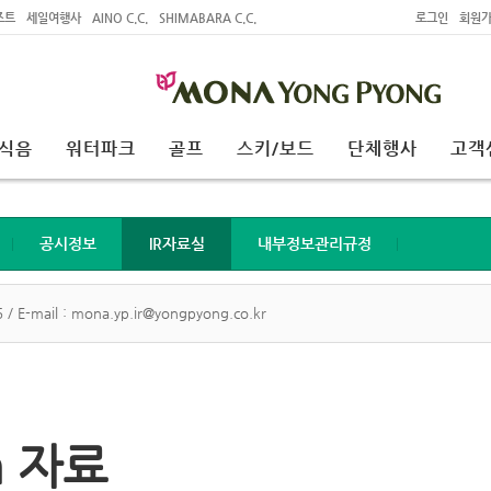
조트
세일여행사
AINO C.C.
SHIMABARA C.C.
로그인
회원
식음
워터파크
골프
스키/보드
단체행사
고객
공시정보
IR자료실
내부정보관리규정
 / E-mail : mona.yp.ir@yongpyong.co.kr
on 자료