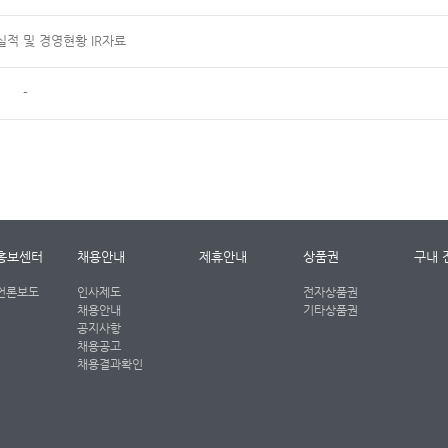
실적 및 경영현황 IR자료
-
홍보센터
채용안내
제휴안내
상품권
구내 
언론보도
인사제도
전자상품권
채용안내
기타상품권
공지사항
채용공고
채용결과확인