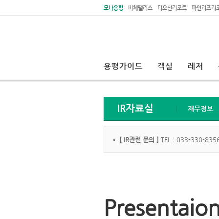
주메뉴 바로가기
본문 바로가기
모나용평
비체팰리스
디오션리조트
파인리즈리
용평가이드
객실
레저
IR자료실
재무정보
[ IR관련 문의 ]
TEL : 033-330-8356
Presentai