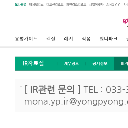
주메뉴 바로가기
본문 바로가기
모나용평
비체팰리스
디오션리조트
파인리즈리조트
세일여행사
AINO C.C.
SH
용평가이드
객실
레저
식음
워터파크
IR자료실
재무정보
공시정보
IR
[ IR관련 문의 ]
TEL : 033-
mona.yp.ir@yongpyong.