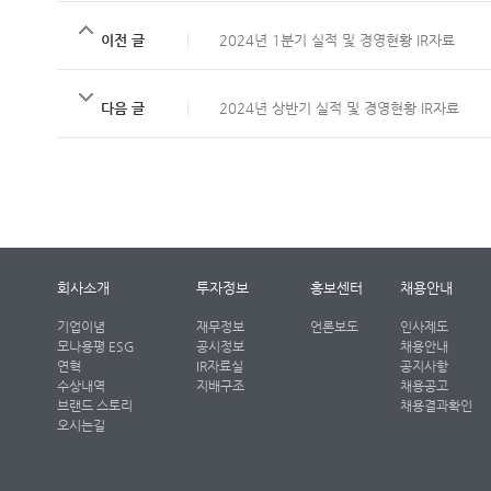
이전 글
2024년 1분기 실적 및 경영현황 IR자료
다음 글
2024년 상반기 실적 및 경영현황 IR자료
회사소개
투자정보
홍보센터
채용안내
기업이념
재무정보
언론보도
인사제도
모나용평 ESG
공시정보
채용안내
연혁
IR자료실
공지사항
수상내역
지배구조
채용공고
브랜드 스토리
채용결과확인
오시는길