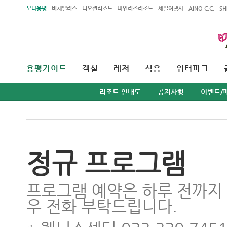
주메뉴 바로가기
본문 바로가기
모나용평
비체팰리스
디오션리조트
파인리즈리조트
세일여행사
AINO C.C.
SH
용평가이드
객실
레저
식음
워터파크
리조트 안내도
공지사항
이벤트/
정규 프로그램
프로그램 예약은 하루 전까지
우 전화 부탁드립니다.