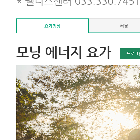
* 웰니스센터 033.330.7451
러닝
요가명상
모닝 에너지 요가
프로그