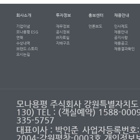
회사소개
투자정보
홍보센터
채용안내
기업이념
재무정보
언론보도
인사제도
모나용평 ESG
공시정보
채용안내
연혁
IR자료실
공지사항
수상내역
지배구조
채용공고
브랜드 스토리
채용결과확인
오시는길
모나용평 주식회사 강원특별자치도 
130) TEL : (객실예약) 1588-00
335-5757
대표이사 : 박인준
사업자등록번호: 2
2004-강원평창-0003호 개인정보