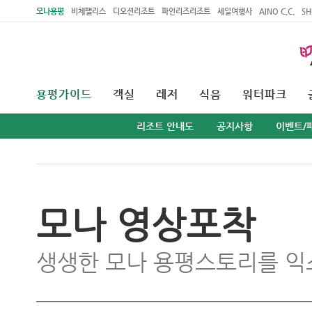
주메뉴 바로가기
본문 바로가기
모나용평
비체팰리스
디오션리조트
파인리즈리조트
세일여행사
AINO C.C.
SH
용평가이드
객실
레저
식음
워터파크
리조트 안내도
공지사항
이벤트/
모나 영상포착
생생한 모나 용평스토리를 익