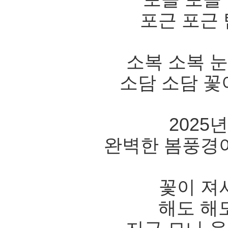
포근 포근
소복 소복 눈
소담 소담 꽃
2025년
완벽한 봄풍경
꽃이 져
해도 해