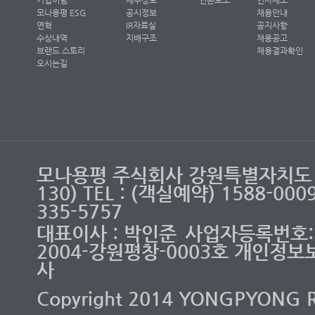
기업이념
재무정보
언론보도
인사제도
모나용평 ESG
공시정보
채용안내
연혁
IR자료실
공지사항
수상내역
지배구조
채용공고
브랜드 스토리
채용결과확인
오시는길
모나용평 주식회사 강원특별자치도 
130) TEL : (객실예약) 1588-00
335-5757
대표이사 : 박인준
사업자등록번호: 2
2004-강원평창-0003호 개인정보
사
Copyright 2014 YONGPYONG RES