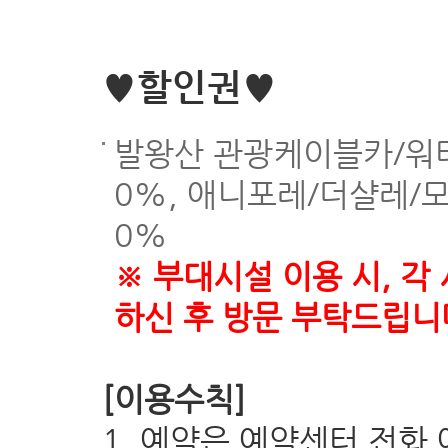
♥할인권♥
발왕산 관광케이블카/워
0%, 애니포레/더샬레/
0%
※ 부대시설 이용 시, 각
하신 후 방문 부탁드립니
[이용수칙]
1. 예약은 예약센터 전화 