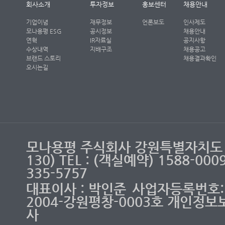
회사소개
투자정보
홍보센터
채용안내
기업이념
재무정보
언론보도
인사제도
모나용평 ESG
공시정보
채용안내
연혁
IR자료실
공지사항
수상내역
지배구조
채용공고
브랜드 스토리
채용결과확인
오시는길
모나용평 주식회사 강원특별자치도 
130) TEL : (객실예약) 1588-00
335-5757
대표이사 : 박인준
사업자등록번호: 2
2004-강원평창-0003호 개인정보
사