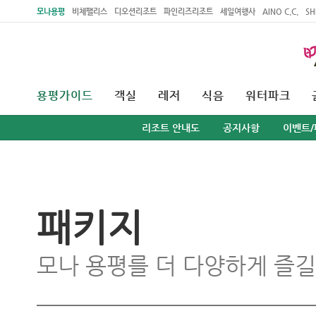
주메뉴 바로가기
본문 바로가기
모나용평
비체팰리스
디오션리조트
파인리즈리조트
세일여행사
AINO C.C.
SH
용평가이드
객실
레저
식음
워터파크
리조트 안내도
공지사항
이벤트/
패키지
모나 용평를 더 다양하게 즐길