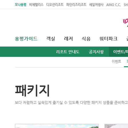
주메뉴 바로가기
본문 바로가기
모나용평
비체팰리스
디오션리조트
파인리즈리조트
세일여행사
AINO C.C.
SH
용평가이드
객실
레저
식음
워터파크
리조트 안내도
공지사항
이벤트/
이벤트
패키지
보다 저렴하고 실속있게 즐기실 수 있도록 다양한 패키지 상품을 준비하고