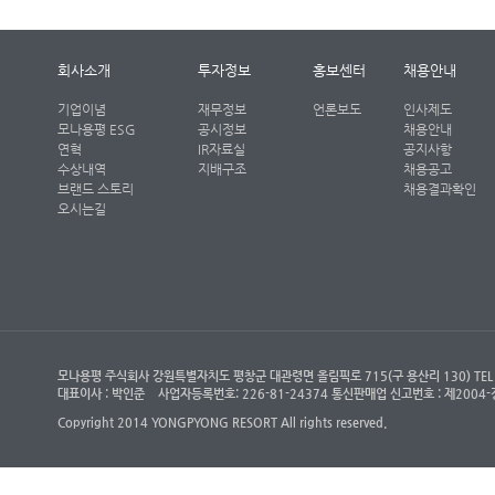
회사소개
투자정보
홍보센터
채용안내
기업이념
재무정보
언론보도
인사제도
모나용평 ESG
공시정보
채용안내
연혁
IR자료실
공지사항
수상내역
지배구조
채용공고
브랜드 스토리
채용결과확인
오시는길
모나용평 주식회사 강원특별자치도 평창군 대관령면 올림픽로 715(구 용산리 130) TEL : (객
대표이사 : 박인준
사업자등록번호: 226-81-24374 통신판매업 신고번호 : 제200
Copyright 2014 YONGPYONG RESORT All rights reserved.