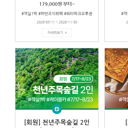
179,000원 부터~
#객실1박 #하반조식뷔페 #워터파크오후권
#객
2026-05-11 ~ 2026-11-30
2
자세히보기
[회원] 천년주목숲길 2인