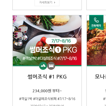
자세히보기
썸머조식 #1 PKG
모나
234,000원 부터~
#객실1박 #더샬레조식뷔페 #7/17~8/16
#
2026-07-17 ~ 2026-08-16
2