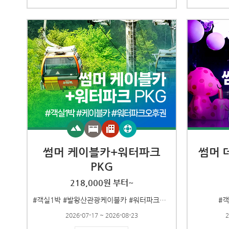
썸머 케이블카+워터파크
썸머 
PKG
218,000원 부터~
#객실1박 #발왕산관광케이블카 #워터파크오후권
#
2026-07-17 ~ 2026-08-23
2