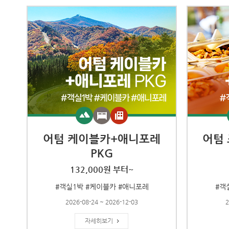
어텀 케이블카+애니포레
어텀
PKG
132,000원 부터~
#객실1박 #케이블카 #애니포레
#객
2026-08-24 ~ 2026-12-03
2
자세히보기