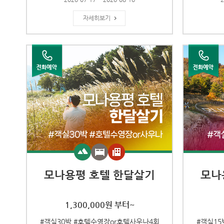
자세히보기
모나용평 호텔 한달살기
모나
1,300,000원 부터~
#객실30박 #호텔수영장or호텔사우나4회
#객실15