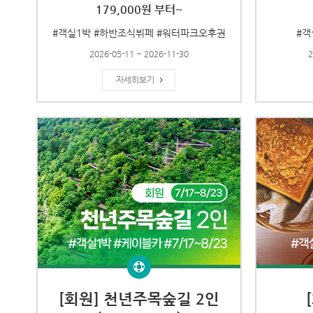
179,000원 부터~
#객실1박 #하반조식뷔페 #워터파크오후권
#객
2026-05-11 ~ 2026-11-30
2
자세히보기
[회원] 천년주목숲길 2인