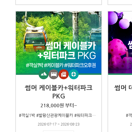
썸머 케이블카+워터파크
썸머 
PKG
218,000원 부터~
#객실1박 #발왕산관광케이블카 #워터파크오후권
#
2026-07-17 ~ 2026-08-23
2