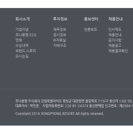
회사소개
투자정보
홍보센터
채용안내
기업이념
재무정보
언론보도
인사제도
모나용평 ESG
공시정보
채용안내
연혁
IR자료실
공지사항
수상내역
지배구조
채용공고
브랜드 스토리
채용결과확인
오시는길
모나용평 주식회사 강원특별자치도 평창군 대관령면 올림픽로 715(구 용산리 130) TEL : (객
대표이사 : 박인준
사업자등록번호: 226-81-24374 통신판매업 신고번호 : 제200
Copyright 2014 YONGPYONG RESORT All rights reserved.