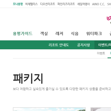
주메뉴 바로가기
본문 바로가기
모나용평
비체팰리스
디오션리조트
파인리즈리조트
세일여행사
AINO C.C.
SH
용평가이드
객실
레저
식음
워터파크
리조트 안내도
공지사항
이벤트/
이벤트
패키지
보다 저렴하고 실속있게 즐기실 수 있도록 다양한 패키지 상품을 준비하고