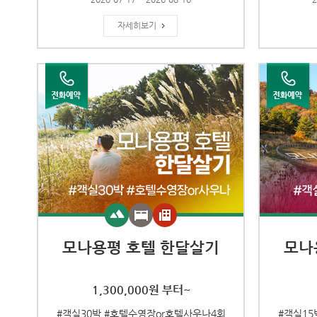
자세히보기
모나용평 호텔 한달살기
모나
1,300,000원 부터~
#객실30박 #호텔수영장or호텔사우나4회
#객실15