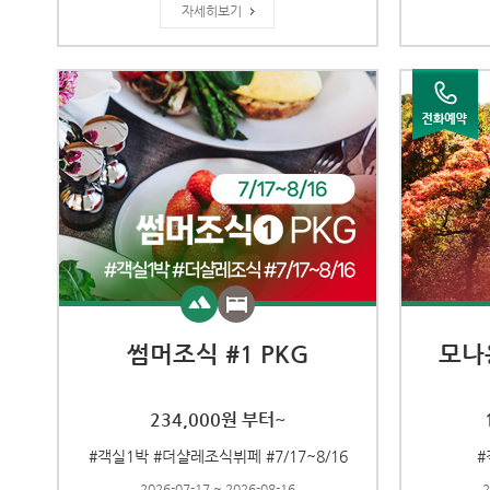
자세히보기
썸머조식 #1 PKG
모나
234,000원 부터~
#객실1박 #더샬레조식뷔페 #7/17~8/16
#
2026-07-17 ~ 2026-08-16
2