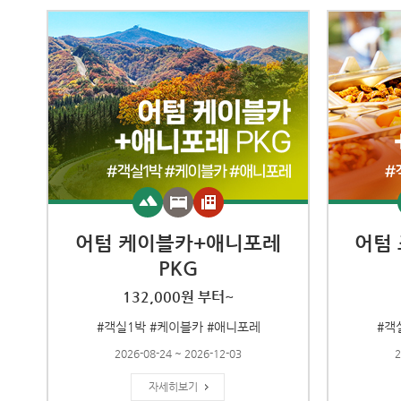
어텀 케이블카+애니포레
어텀
PKG
132,000원 부터~
#객실1박 #케이블카 #애니포레
#객
2026-08-24 ~ 2026-12-03
2
자세히보기