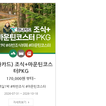
나카드) 조식+마운틴코스
터PKG
170,000원 부터~
객실1박 #하반조식 #마운틴코스터
2026-07-31 ~ 2026-10-18
자세히보기