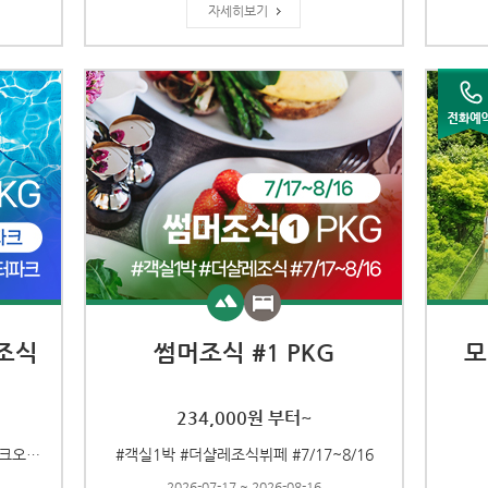
자세히보기
조식
썸머조식 #1 PKG
모
234,000원 부터~
#객실1박 #하반조식뷔페 #용평워터파크오후권
#객실1박 #더샬레조식뷔페 #7/17~8/16
2026-07-17 ~ 2026-08-16