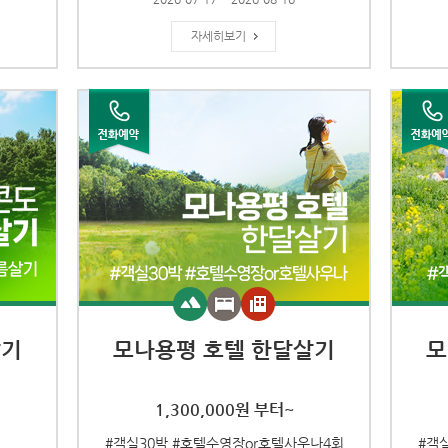
자세히보기
살기
모나용평 호텔 한달살기
모
1,300,000원 부터~
#객실30박 #호텔수영장or호텔사우나4회
#객