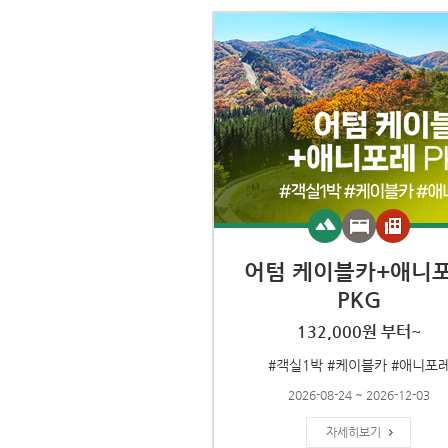
어텀 케이블카+애니
PKG
132,000원 부터~
#객실1박 #케이블카 #애니포
2026-08-24 ~ 2026-12-03
자세히보기