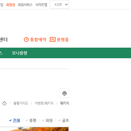
가입
회원권
회원서비스
사이트맵
센터
통합예약
용평몰
스
모나용평
용평가이드
이벤트/패키지
패키지
전체
용평
회원
골프