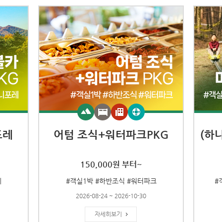
포레
어텀 조식+워터파크PKG
(하
150,000원 부터~
레
#객실1박 #하반조식 #워터파크
#
2026-08-24 ~ 2026-10-30
자세히보기