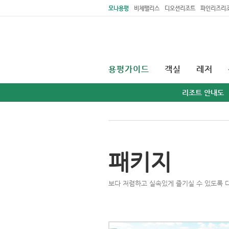
주메뉴 바로가기
본문 바로가기
모나용평
비체팰리스
디오션리조트
파인리즈리
용평가이드
객실
레저
리조트 안내도
패키지
보다 저렴하고 실속있게 즐기실 수 있도록 