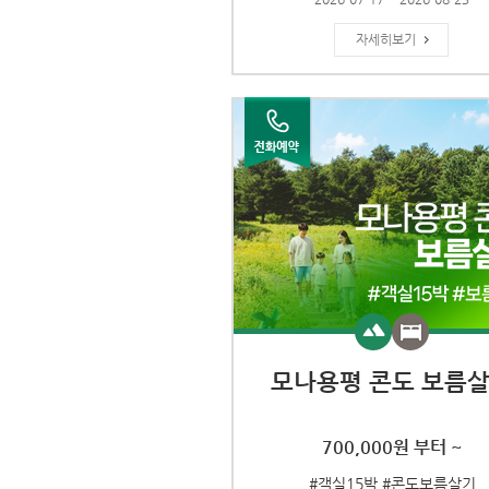
자세히보기
모나용평 콘도 보름
700,000원 부터 ~
#객실15박 #콘도보름살기