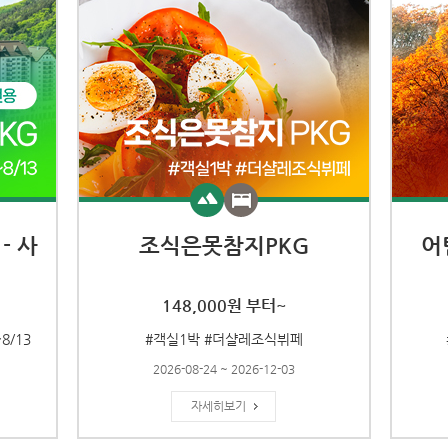
- 사
조식은못참지PKG
어
148,000원 부터~
8/13
#객실1박 #더샬레조식뷔페
2026-08-24 ~ 2026-12-03
자세히보기