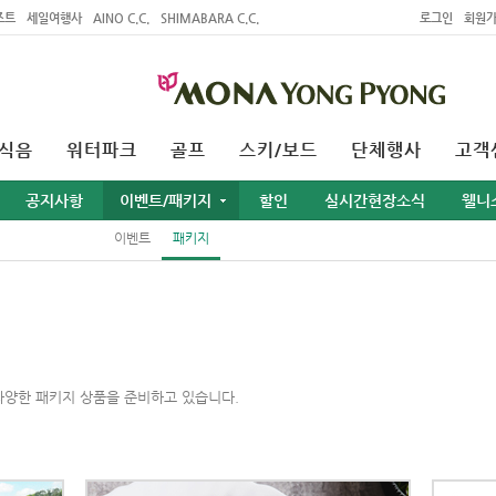
조트
세일여행사
AINO C.C.
SHIMABARA C.C.
로그인
회원
식음
워터파크
골프
스키/보드
단체행사
고객
공지사항
이벤트/패키지
할인
실시간현장소식
웰니
이벤트
패키지
다양한 패키지 상품을 준비하고 있습니다.