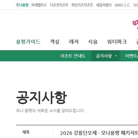
주메뉴 바로가기
본문 바로가기
모나용평
비체팰리스
디오션리조트
파인리즈리조트
세일여행사
AINO C.C.
SH
용평가이드
객실
레저
식음
워터파크
리조트 안내도
공지사항
이벤트
공지사항
모나 용평의 새로운 소식을 알려드립니다.
제목
2026 강릉단오제 - 모나용평 패키지