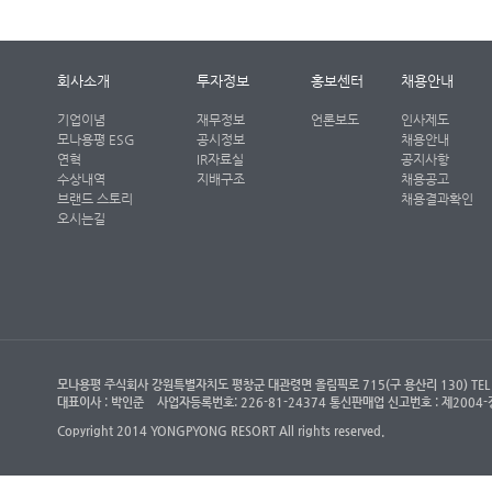
회사소개
투자정보
홍보센터
채용안내
기업이념
재무정보
언론보도
인사제도
모나용평 ESG
공시정보
채용안내
연혁
IR자료실
공지사항
수상내역
지배구조
채용공고
브랜드 스토리
채용결과확인
오시는길
모나용평 주식회사 강원특별자치도 평창군 대관령면 올림픽로 715(구 용산리 130) TEL : (객
대표이사 : 박인준
사업자등록번호: 226-81-24374 통신판매업 신고번호 : 제200
Copyright 2014 YONGPYONG RESORT All rights reserved.