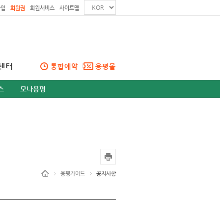
가입
회원권
회원서비스
사이트맵
센터
통합예약
용평몰
스
모나용평
용평가이드
공지사항