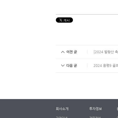
이전 글
[2024 발왕산 
다음 글
2024 용평9 
회사소개
투자정보
기업이념
재무정보