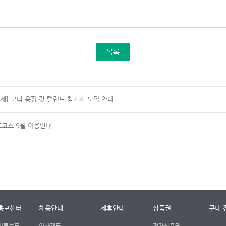
목록
축제] 모나 용평 갓 탤런트 참가자 모집 안내
골프코스 9월 이용안내
홍보센터
채용안내
제휴안내
상품권
구내 
언론보도
인사제도
전자상품권