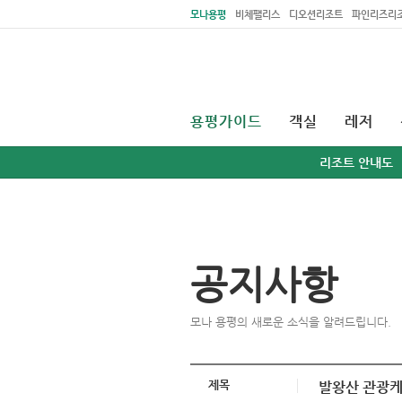
주메뉴 바로가기
본문 바로가기
모나용평
비체팰리스
디오션리조트
파인리즈리
용평가이드
객실
레저
리조트 안내도
공지사항
모나 용평의 새로운 소식을 알려드립니다.
제목
발왕산 관광케