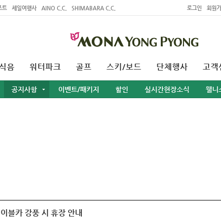
조트
세일여행사
AINO C.C.
SHIMABARA C.C.
로그인
회원
식음
워터파크
골프
스키/보드
단체행사
고객
공지사항
이벤트/패키지
할인
실시간현장소식
웰니
이블카 강풍 시 휴장 안내