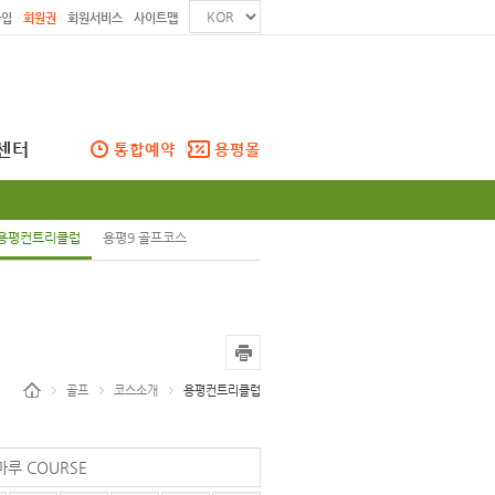
가입
회원권
회원서비스
사이트맵
센터
통합예약
용평몰
용평컨트리클럽
용평9 골프코스
골프
코스소개
용평컨트리클럽
마루 COURSE