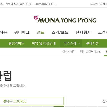
조트
세일여행사
AINO C.C.
SHIMABARA C.C.
로그인
회원
식음
워터파크
골프
스키/보드
단체행사
고객
클럽가이드
예약 및 이용안내
코스소개
부대시설
전체지형도
버치힐컨트리클럽
클럽
을 안내해 드립니다.
강나루 COURSE
산