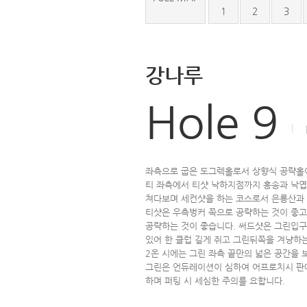
1
2
3
강나루
Hole 9
좌측으로 굽은 도그렉홀로서 상향식 공략홀이
티 좌측에서 티샷 낙하지점까지 홍송과 낙
쳐다보며 세컨샷을 하는 코스로서 은룡산과
티샷은 우측벙커 쪽으로 공략하는 것이 좋고
공략하는 것이 좋습니다. 써드샷은 그린입구
있어 한 클럽 길게 쥐고 그린뒤쪽을 겨냥하
2온 시에는 그린 좌측 끝만의 넓은 공간을 
그린은 언듀레이션이 심하여 어프로치시 판
하며 퍼팅 시 세심한 주의를 요합니다.