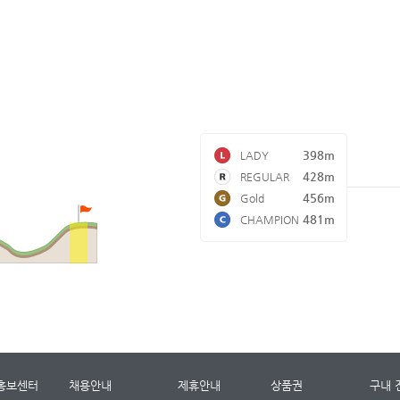
398m
LADY
428m
REGULAR
456m
Gold
481m
CHAMPION
홍보센터
채용안내
제휴안내
상품권
구내 