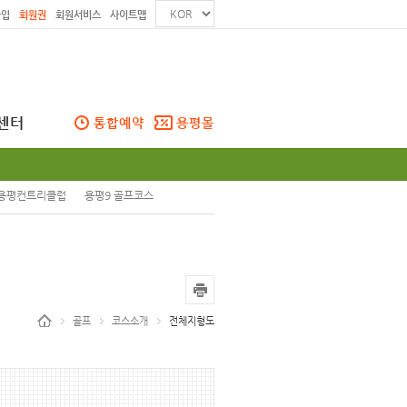
가입
회원권
회원서비스
사이트맵
센터
통합예약
용평몰
용평컨트리클럽
용평9 골프코스
골프
코스소개
전체지형도