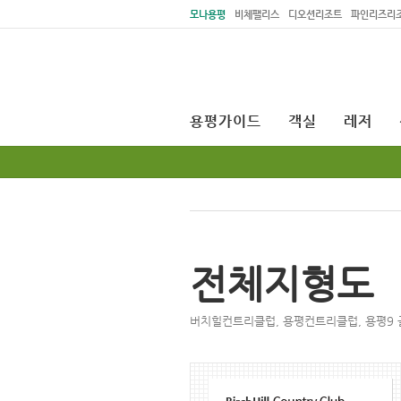
주메뉴 바로가기
본문 바로가기
모나용평
비체팰리스
디오션리조트
파인리즈리
용평가이드
객실
레저
전체지형도
버치힐컨트리클럽, 용평컨트리클럽, 용평9 