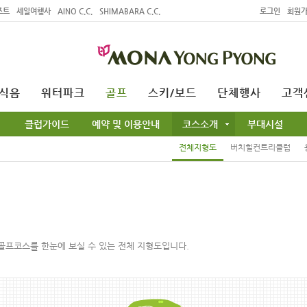
조트
세일여행사
AINO C.C.
SHIMABARA C.C.
로그인
회원
식음
워터파크
골프
스키/보드
단체행사
고객
클럽가이드
예약 및 이용안내
코스소개
부대시설
전체지형도
버치힐컨트리클럽
골프코스를 한눈에 보실 수 있는 전체 지형도입니다.