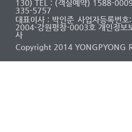
130) TEL : (객실예약) 1588-00
335-5757
회사는 수집한 개인정보를 
대표이사 : 박인준
사업자등록번호: 2
2004-강원평창-0003호 개인정보
회원 관리 : 회원제 서비스 
사
의사 확인, 만 14세 
Copyright 2014 YONGPYONG RES
동의여부 확인, 불만처
다. 개인정보의 보유 및 
원칙적으로, 개인정보 수집 
보를 지체 없이 파기합니다.
필요가 있는 경우 회사는 
기간 동안 회원정보를 보관