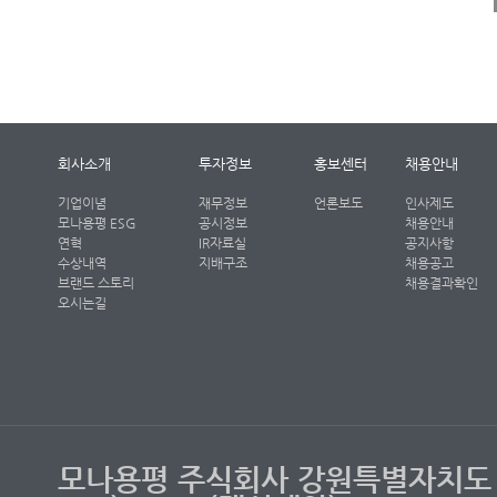
대해 동의한 것으로 봅니다.
가. 수집하는 개인정보 항
회사소개
투자정보
홍보센터
채용안내
모나용평 주식회사는 회원가입
기업이념
재무정보
언론보도
인사제도
모나용평 ESG
공시정보
채용안내
래와 같은 개인정보를 수집
연혁
IR자료실
공지사항
수상내역
지배구조
채용공고
브랜드 스토리
채용결과확인
오시는길
수집항목 : 이름, 생년월일, 
서비스 이용기록, 접속 로
개인정보 수집방법 : 홈페이지
나. 개인정보의 수집 및 
모나용평 주식회사 강원특별자치도 