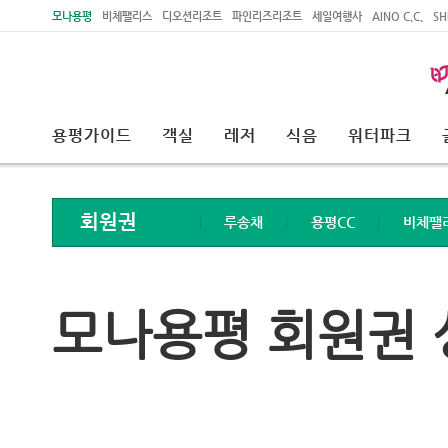
주메뉴 바로가기
본문 바로가기
모나용평
비체팰리스
디오션리조트
파인리즈리조트
세일여행사
AINO C.C.
SH
용평가이드
객실
레저
식음
워터파크
회원권
루송채
용평CC
비체팰
모나용평 회원권 