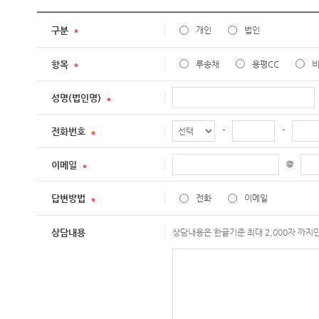
구분
개인
법인
항목
루송채
용평CC
성명(법인명)
-
-
전화번호
@
이메일
답변방법
전화
이메일
상담내용
상담내용은 한글기준 최대 2,000자 까지